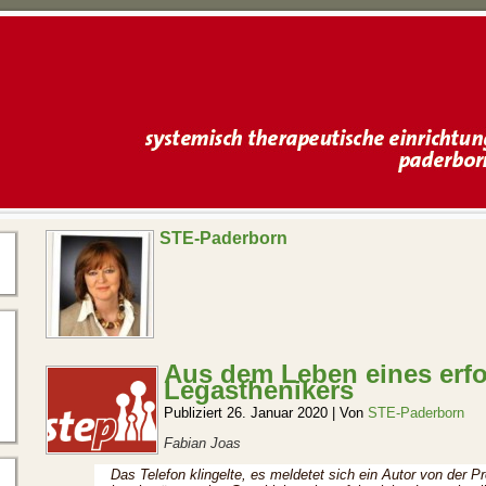
STE-Paderborn
Aus dem Leben eines erfo
Legasthenikers
Publiziert
26. Januar 2020
|
Von
STE-Paderborn
Fabian Joas
Das Telefon klingelte, es meldetet sich ein Autor von der P