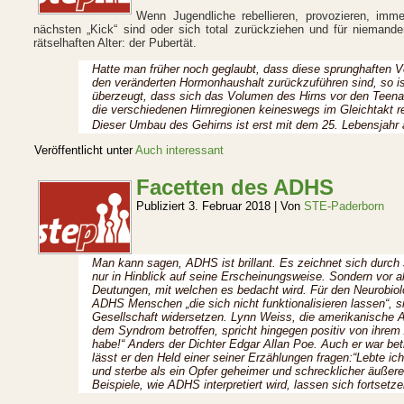
Wenn Jugendliche rebellieren, provozieren, im
nächsten „Kick“ sind oder sich total zurückziehen und für niemande
rätselhaften Alter: der Pubertät.
Hatte man früher noch geglaubt, dass diese sprunghaften V
den veränderten Hormonhaushalt zurückzuführen sind, so is
überzeugt, dass sich das Volumen des Hirns vor den Teena
die verschiedenen Hirnregionen keineswegs im Gleichtakt re
Dieser Umbau des Gehirns ist erst mit dem 25. Lebensjah
Veröffentlicht unter
Auch interessant
Facetten des ADHS
Publiziert
3. Februar 2018
|
Von
STE-Paderborn
Man kann sagen, ADHS ist brillant. Es zeichnet sich durch
nur in Hinblick auf seine Erscheinungsweise. Sondern vor al
Deutungen, mit welchen es bedacht wird. Für den Neurobiol
ADHS Menschen „die sich nicht funktionalisieren lassen“, 
Gesellschaft widersetzen. Lynn Weiss, die amerikanische A
dem Syndrom betroffen, spricht hingegen positiv von ihrem
habe!“ Anders der Dichter Edgar Allan Poe. Auch er war bet
lässt er den Held einer seiner Erzählungen fragen:“Lebte ich
und sterbe als ein Opfer geheimer und schrecklicher äußerer
Beispiele, wie ADHS interpretiert wird, lassen sich fortsetz