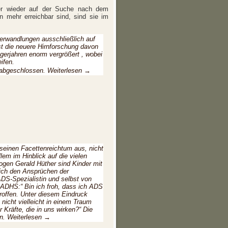
mer wieder auf der Suche nach dem
n mehr erreichbar sind, sind sie im
erwandlungen ausschließlich auf
t die neuere Hirnforschung davon
gerjahren enorm vergrößert , wobei
ifen.
r abgeschlossen.
Weiterlesen
→
 seinen Facettenreichtum aus, nicht
lem im Hinblick auf die vielen
ogen Gerald Hüther sind Kinder mit
sich den Ansprüchen der
DS-Spezialistin und selbst von
 ADHS:“ Bin ich froh, dass ich ADS
roffen. Unter diesem Eindruck
 nicht vielleicht in einem Traum
 Kräfte, die in uns wirken?“ Die
en.
Weiterlesen
→