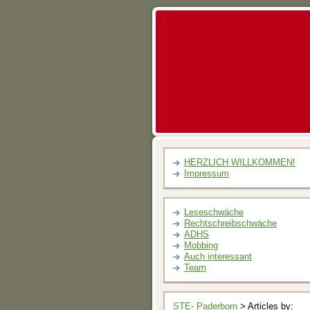
HERZLICH WILLKOMMEN!
Impressum
Leseschwäche
Rechtschreibschwäche
ADHS
Mobbing
Auch interessant
Team
STE- Paderborn
> Articles by: