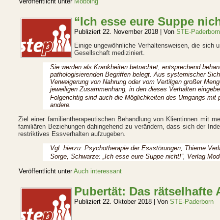
Veröffentlicht unter
Mobbing
“Ich esse eure Suppe nich
Publiziert
22. November 2018
|
Von
STE-Paderborn
Einige ungewöhnliche Verhaltensweisen, die sich 
Gesellschaft mediziniert.
Sie werden als Krankheiten betrachtet, entsprechend behan
pathologisierenden Begriffen belegt. Aus systemischer Sich
Verweigerung von Nahrung oder vom Vertilgen großer Menge
jeweiligen Zusammenhang, in den dieses Verhalten eingebett
Folgerichtig sind auch die Möglichkeiten des Umgangs mit
andere.
Ziel einer familientherapeutischen Behandlung von Klientinnen mit m
familiären Beziehungen dahingehend zu verändern, dass sich der Index-
restriktives Essverhalten aufzugeben.
Vgl. hierzu: Psychotherapie der Essstörungen, Thieme Verl
Sorge, Schwarze: „Ich esse eure Suppe nicht!“, Verlag Mo
Veröffentlicht unter
Auch interessant
Pubertät: Das rätselhafte 
Publiziert
22. Oktober 2018
|
Von
STE-Paderborn