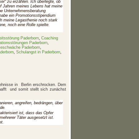
er“ zu erzählen. Ich überlegte, ob
fünf Jahren meines Lebens hat meine
eine Unternehmensberatung
 habe ein Promotionsstipendium
mich meine Legasthenie noch stark
ne, noch eine Rolle spielte.
itsstörung Paderborn
,
Coaching
ationsstörungen Paderborn
,
seschwäche Paderborn
,
derborn
,
Schulangst in Paderborn
,
hehnisse in Berlin erschrocken. Dem
fft und somit stellt sich zunächst
nieren, angreifen, bedrängen, über
de.
kterisiert ist, dass das Opfer
mehrerer Täter ausgesetzt ist.
et.