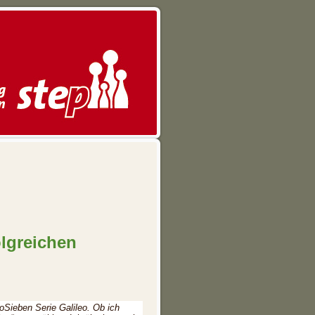
lgreichen
roSieben Serie Galileo. Ob ich