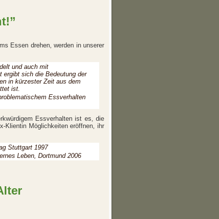
t!”
ums Essen drehen, werden in unserer
delt und auch mit
t ergibt sich die Bedeutung der
n in kürzester Zeit aus dem
et ist.
 problematischem Essverhalten
erkwürdigem Essverhalten ist es, die
Klientin Möglichkeiten eröffnen, ihr
ag Stuttgart 1997
dernes Leben, Dortmund 2006
Alter