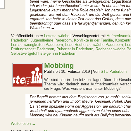
bereit wäre, meine Geschichte als „erfolgreicher Legasthenik
ich wieder „der Legastheniker“ sein wollte. In den letzten 
Legasthenie kaum mehr eine Rolle gespielt. Ich hatte für 
gearbeitet, war mit dem Rucksack um die Welt gereist und
ergattert. Ich hatte in dieser Zeit nicht das Gefühl, dass 
beeinträchtigt oder dass sie für irgendjemanden, den ich ken
Weiterlesen
→
Veröffentlicht unter
Leseschwäche
|
Verschlagwortet mit
Aufmerksamke
Paderborn
,
Jugendheime Paderborn
,
Konflikte in der Familie
,
Konzentr
Lernschwierigkeiten Paderborn
,
Lese-Rechenschwäche Paderborn
,
Le
Prüfungsangst Paderborn
,
Pubertät in Paderborn
,
Rechenschwäche Pa
Selbstwertgefühl steigern in Paderborn
Mobbing
Publiziert
10. Februar 2019
|
Von
STE-Paderborn
Wir sind alle in den letzten Tagen über die Gesc
Thema wird dadurch neue Aufmerksamkeit verscha
die Frage: Was versteht man unter Mobbing?
Der Begriff kommt aus dem Englischen von „to mob“: schika
jemanden herfallen und „mob“: Meute, Gesindel, Pöbel, Ban
Es ist eine spezielle Form der Aggression, die dadurch chara
wiederholt und systematisch aggressiven Akten eines oder 
Mobbing wird bei Kindern häufig auch als Bullying bezeichn
Weiterlesen
→