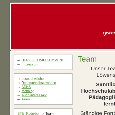
Team
HERZLICH WILLKOMMEN!
Impressum
Unser Tea
Löwenst
Leseschwäche
Rechtschreibschwäche
Sämtlic
ADHS
Hochschulab
Mobbing
Auch interessant
Pädagogik
Team
lern
Ständige Fort
STE- Paderborn
> Team