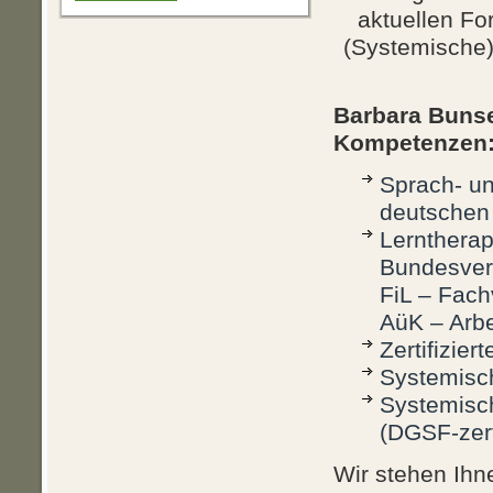
aktuellen F
(Systemische)
Barbara Bunse
Kompetenzen
Sprach- un
deutschen
Lerntherap
Bundesverb
FiL – Fach
AüK – Arbe
Zertifizier
Systemisch
Systemisch
(DGSF-zerti
Wir stehen Ih