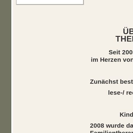
ÜB
THE
Seit 200
im Herzen von
Zunächst best
lese-/ 
Kind
2008 wurde d
Familientherap