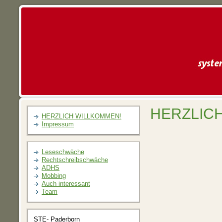
HERZLIC
HERZLICH WILLKOMMEN!
Impressum
Leseschwäche
Rechtschreibschwäche
ADHS
Mobbing
Auch interessant
Team
STE- Paderborn